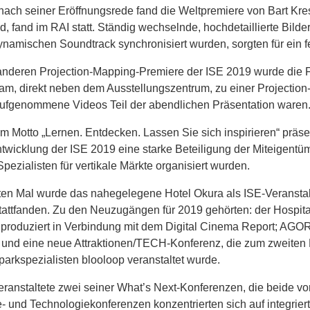
ach seiner Eröffnungsrede fand die Weltpremiere von Bart Kres
id
, fand im RAI statt. Ständig wechselnde, hochdetaillierte Bilder
namischen Soundtrack synchronisiert wurden, sorgten für ein 
anderen Projection-Mapping-Premiere der ISE 2019 wurde die 
m, direkt neben dem Ausstellungszentrum, zu einer Projectio
ufgenommene Videos Teil der abendlichen Präsentation waren
m Motto „Lernen. Entdecken. Lassen Sie sich inspirieren“ präse
twicklung der ISE 2019 eine starke Beteiligung der Miteigen
Spezialisten für vertikale Märkte organisiert wurden.
en Mal wurde das nahegelegene Hotel Okura als ISE-Veranstalt
attfanden. Zu den Neuzugängen für 2019 gehörten: der Hospit
produziert in Verbindung mit dem Digital Cinema Report; AGORA
 und eine neue Attraktionen/TECH-Konferenz, die zum zweiten 
rkspezialisten blooloop veranstaltet wurde.
ranstaltete zwei seiner What’s Next-Konferenzen, die beide v
e- und Technologiekonferenzen konzentrierten sich auf integrie