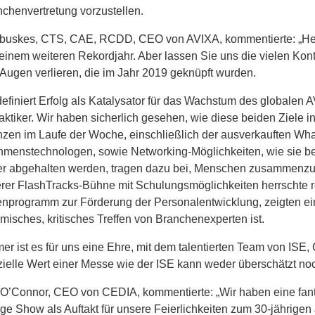
chenvertretung vorzustellen.
uskes, CTS, CAE, RCDD, CEO von AVIXA, kommentierte: „Herzli
 einem weiteren Rekordjahr. Aber lassen Sie uns die vielen Kont
Augen verlieren, die im Jahr 2019 geknüpft wurden.
efiniert Erfolg als Katalysator für das Wachstum des globalen 
aktiker. Wir haben sicherlich gesehen, wie diese beiden Ziele i
zen im Laufe der Woche, einschließlich der ausverkauften Wh
hmenstechnologen, sowie Networking-Möglichkeiten, wie sie b
er abgehalten werden, tragen dazu bei, Menschen zusammenzu
rer FlashTracks-Bühne mit Schulungsmöglichkeiten herrschte r
nprogramm zur Förderung der Personalentwicklung, zeigten eini
misches, kritisches Treffen von Branchenexperten ist.
er ist es für uns eine Ehre, mit dem talentierten Team von I
elle Wert einer Messe wie der ISE kann weder überschätzt no
O’Connor, CEO von CEDIA, kommentierte: „Wir haben eine fan
ige Show als Auftakt für unsere Feierlichkeiten zum 30-jährige