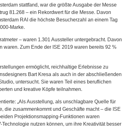
msterdam stattfand, war die größte Ausgabe der Messe
etrug 81.268 – ein Rekordwert für die Messe. Davon
msterdam RAI die höchste Besucherzahl an einem Tag
0.000-Marke.
ratmeter – waren 1.301 Aussteller untergebracht. Davon
en waren. Zum Ende der ISE 2019 waren bereits 92 %
tellungen ermöglicht, reichhaltige Erlebnisse zu
onsdesigners Bart Kresa als auch in der abschließenden
tudio, untersucht. Sie waren Teil eines beruflichen
erten und kreative Köpfe teilnahmen.
ierte: „Als Ausstellung, als unschlagbare Quelle für
nche, die zusammenkommt und Geschäfte macht – die ISE
 beiden Projektionsmapping-Funktionen waren
V-Technologie nutzen können, um ihre Kreativität besser