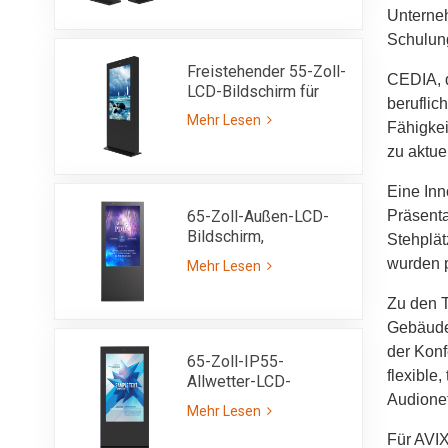
auch bei Sonnenlicht
Unterneh
lesbar, 3000 Nits
Schulun
Freistehender 55-Zoll-
CEDIA, d
LCD-Bildschirm für
beruflic
den Außenbereich –
Mehr Lesen
Fähigkei
IP55
zu aktue
Eine Inn
65-Zoll-Außen-LCD-
Präsenta
Bildschirm,
Stehplät
eigenständiges Totem,
wurden p
Mehr Lesen
ultrahell, 3000 Nits,
IP65
Zu den T
Gebäudet
der Konf
65-Zoll-IP55-
flexible
Allwetter-LCD-
Audione
Werbekiosk für den
Mehr Lesen
Außenbereich mit
Für AVIX
hoher Helligkeit von