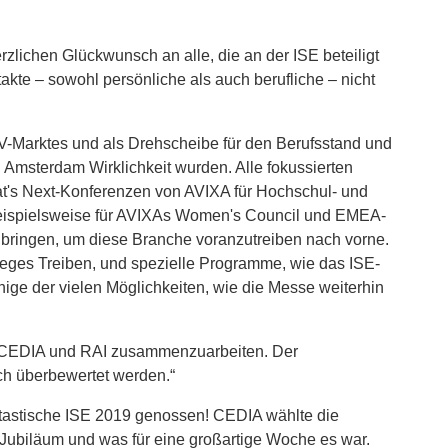
chen Glückwunsch an alle, die an der ISE beteiligt
akte – sowohl persönliche als auch berufliche – nicht
AV-Marktes und als Drehscheibe für den Berufsstand und
n Amsterdam Wirklichkeit wurden. Alle fokussierten
at's Next-Konferenzen von AVIXA für Hochschul- und
eispielsweise für AVIXAs Women's Council und EMEA-
bringen, um diese Branche voranzutreiben nach vorne.
eges Treiben, und spezielle Programme, wie das ISE-
ge der vielen Möglichkeiten, wie die Messe weiterhin
SE, CEDIA und RAI zusammenzuarbeiten. Der
ch überbewertet werden.“
tastische ISE 2019 genossen! CEDIA wählte die
n Jubiläum und was für eine großartige Woche es war.