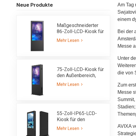
Neue Produkte
Am Tag n
Swjatov
einem dy
Maßgeschneiderter
86-Zoll-LCD-Kiosk für
Bei der 
den Außenbereich,
Amsterda
Mehr Lesen
IP65
Messe a
Unter de
Weiteren
75-Zoll-LCD-Kiosk für
die von 
den Außenbereich,
vollständig im
Mehr Lesen
Zum erst
Sonnenlicht lesbar, mit
Messe st
hoher Helligkeit von
3000 Nits – IP65
Summit, 
Stadien;
55-Zoll-IP65-LCD-
Themenpa
Kiosk für den
Außenbereich mit
AVIXA ve
Mehr Lesen
ultrahoher Helligkeit,
Strategi