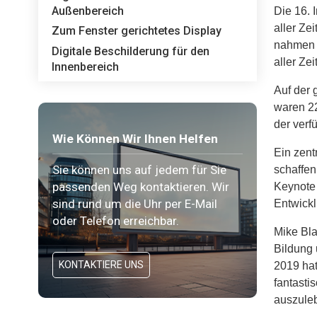
Außenbereich
Die 16. 
aller Ze
Zum Fenster gerichtetes Display
nahmen 3
Digitale Beschilderung für den
aller Ze
Innenbereich
Auf der 
waren 22
der verf
Wie Können Wir Ihnen Helfen
Ein zent
Sie können uns auf jedem für Sie
schaffen
passenden Weg kontaktieren. Wir
Keynote 
sind rund um die Uhr per E-Mail
Entwickl
oder Telefon erreichbar.
Mike Bla
Bildung 
KONTAKTIERE UNS
2019 hat
fantasti
auszuleb