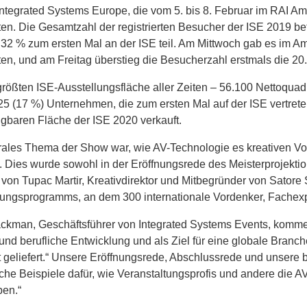
Integrated Systems Europe, die vom 5. bis 8. Februar im RAI A
iten. Die Gesamtzahl der registrierten Besucher der ISE 2019 b
2 % zum ersten Mal an der ISE teil. Am Mittwoch gab es im A
iten, und am Freitag überstieg die Besucherzahl erstmals die 2
größten ISE-Ausstellungsfläche aller Zeiten – 56.100 Nettoquad
5 (17 %) Unternehmen, die zum ersten Mal auf der ISE vertret
ügbaren Fläche der ISE 2020 verkauft.
rales Thema der Show war, wie AV-Technologie es kreativen Vors
. Dies wurde sowohl in der Eröffnungsrede des Meisterprojekti
von Tupac Martir, Kreativdirektor und Mitbegründer von Satore S
ungsprogramms, an dem 300 internationale Vordenker, Fachexp
ckman, Geschäftsführer von Integrated Systems Events, komment
und berufliche Entwicklung und als Ziel für eine globale Bra
 geliefert.“ Unsere Eröffnungsrede, Abschlussrede und unsere
sche Beispiele dafür, wie Veranstaltungsprofis und andere die A
en.“