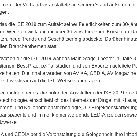
men. Der Verband veranstaltete an seinem Stand außerdem ein
gen.
as die ISE 2019 zum Auftakt seiner Feierlichkeiten zum 30-jähr
hen Weiterentwicklung mit über 36 verschiedenen Kursen an, d
ten, neue Trends und Geschäftserfolg abdeckte. Darüber hina
llen Branchenthemen statt.
ovation für die ISE 2019 war das Main Stage-Theater in Halle 
tionen, Best-Practice-Fallstudien und von Experten geleitete P
ze hatten. Die Inhalte wurden von AVIXA, CEDIA, AV Magazine u
er Livestream auf die ISE-Website übertragen.
echnologietrends, die unter den Ausstellern der ISE 2019 zu er
echnologie, einschließlich des Internets der Dinge, mit KI ausg
erenz- und Kollaborationstechnologie, 3D-Projektionskartierun
, transparente und immer kleiner werdende LED-Anzeigen sowie
tzwerke.
A und CEDIA bot die Veranstaltung die Gelegenheit, ihre Initiat