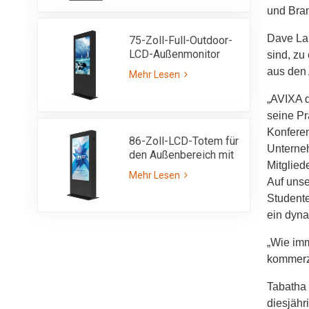
3000 Nits, gut lesbar
und Bran
bei Sonnenlicht
Dave Lab
75-Zoll-Full-Outdoor-
LCD-Außenmonitor
sind, zu
IP55 mit ultrahoher
aus den 
Mehr Lesen
Helligkeit von 3000
Nits
„AVIXA d
seine Pr
Konferen
86-Zoll-LCD-Totem für
Unterne
den Außenbereich mit
Mitglied
einseitigem Kiosk mit
Mehr Lesen
IP55-Sonnenlicht,
Auf unse
lesbarer Helligkeit von
Studente
3000 Nits
ein dyna
„Wie imm
kommerzi
Tabatha 
diesjähr