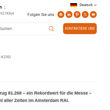
Deutsch
on ：
19274364
Folgen Sie uns :
English
KONTAKTIERE UNS
Deutsch
русский
4-K230)
日本語
العربية
rug 81.268 – ein Rekordwert für die Messe –
l aller Zeiten im Amsterdam RAI.