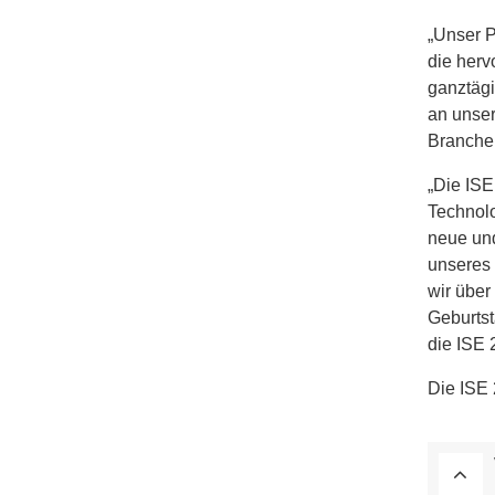
„Unser P
die herv
ganztägi
an unser
Branche
„Die ISE
Technolo
neue und
unseres 
wir über
Geburtst
die ISE 
Die ISE 