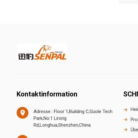
Kontaktinformation
SCH
He
Adresse : Floor 1,Building C,Guole Tech
Park,No.1 Lirong
Pro
Rd,Longhua,Shenzhen,China.
Übe