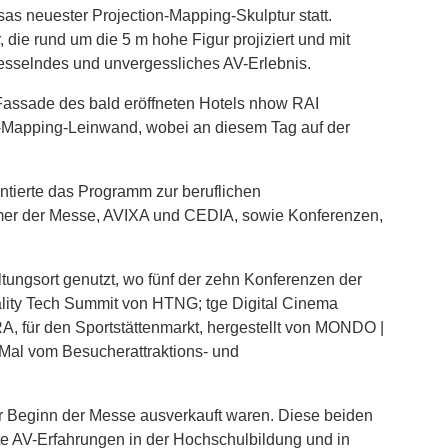
as neuester Projection-Mapping-Skulptur statt.
, die rund um die 5 m hohe Figur projiziert und mit
fesselndes und unvergessliches AV-Erlebnis.
Fassade des bald eröffneten Hotels nhow RAI
n-Mapping-Leinwand, wobei an diesem Tag auf der
.
ntierte das Programm zur beruflichen
tümer der Messe, AVIXA und CEDIA, sowie Konferenzen,
ungsort genutzt, wo fünf der zehn Konferenzen der
ality Tech Summit von HTNG; tge Digital Cinema
, für den Sportstättenmarkt, hergestellt von MONDO |
Mal vom Besucherattraktions- und
or Beginn der Messe ausverkauft waren. Diese beiden
rte AV-Erfahrungen in der Hochschulbildung und in