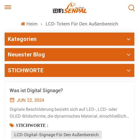
Heim
LCD-Totem Für Den Außenbereich
Kategorien
Neuester Blog
STICHWORTE
Was ist Digital Signage?
JUN 22, 2024
Digitale Beschilderung bezieht sich auf LED-, LCD- oder
OLED-Bildschirme, die dynamisches Material, einschließlich
Text, Grafiken, Videos, interaktive Medien und Live-
STICHWORTE :
Streaming-Inhalte, über eine Software präsentieren, die alles
LCD-Digital-Signage Für Den Außenbereich
ermöglicht. Diese vielseitigen Displays sind ein alltäglicher