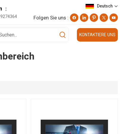
Deutsch
on ：
19274364
Folgen Sie uns :
English
KONTAKTIERE UNS
Deutsch
nbereich
русский
日本語
العربية