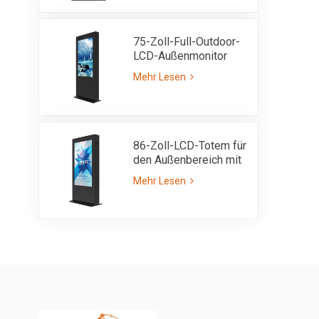
3000 Nits, gut lesbar
bei Sonnenlicht
75-Zoll-Full-Outdoor-
LCD-Außenmonitor
IP55 mit ultrahoher
Mehr Lesen
Helligkeit von 3000
Nits
86-Zoll-LCD-Totem für
den Außenbereich mit
einseitigem Kiosk mit
Mehr Lesen
IP55-Sonnenlicht,
lesbarer Helligkeit von
3000 Nits