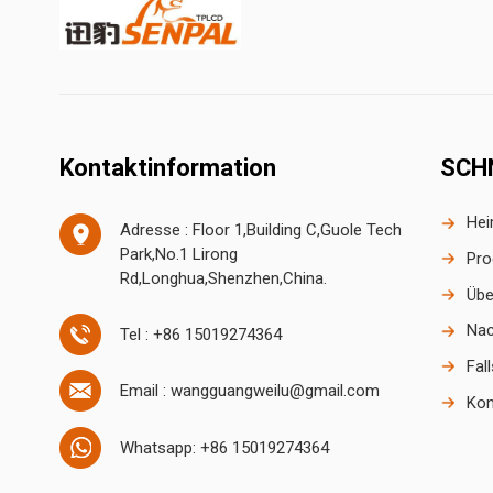
Kontaktinformation
SCH
He
Adresse : Floor 1,Building C,Guole Tech
Park,No.1 Lirong
Pro
Rd,Longhua,Shenzhen,China.
Übe
Nac
Tel : +86 15019274364
Fal
Email : wangguangweilu@gmail.com
Kon
Whatsapp: +86 15019274364