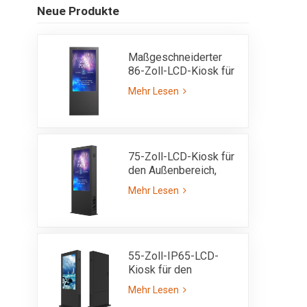
Neue Produkte
Maßgeschneiderter
86-Zoll-LCD-Kiosk für
den Außenbereich,
Mehr Lesen
IP65
75-Zoll-LCD-Kiosk für
den Außenbereich,
vollständig im
Mehr Lesen
Sonnenlicht lesbar, mit
hoher Helligkeit von
3000 Nits – IP65
55-Zoll-IP65-LCD-
Kiosk für den
Außenbereich mit
Mehr Lesen
ultrahoher Helligkeit,