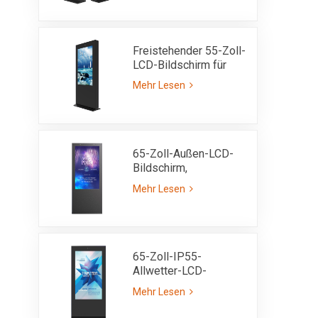
auch bei Sonnenlicht
lesbar, 3000 Nits
Freistehender 55-Zoll-
LCD-Bildschirm für
den Außenbereich –
Mehr Lesen
IP55
65-Zoll-Außen-LCD-
Bildschirm,
eigenständiges Totem,
Mehr Lesen
ultrahell, 3000 Nits,
IP65
65-Zoll-IP55-
Allwetter-LCD-
Werbekiosk für den
Mehr Lesen
Außenbereich mit
hoher Helligkeit von