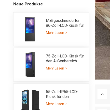
Neue Produkte
Maßgeschneiderter
86-Zoll-LCD-Kiosk für
den Außenbereich,
Mehr Lesen
IP65
75-Zoll-LCD-Kiosk für
den Außenbereich,
vollständig im
Mehr Lesen
Sonnenlicht lesbar, mit
hoher Helligkeit von
3000 Nits – IP65
55-Zoll-IP65-LCD-
Kiosk für den
Außenbereich mit
Mehr Lesen
ultrahoher Helligkeit,