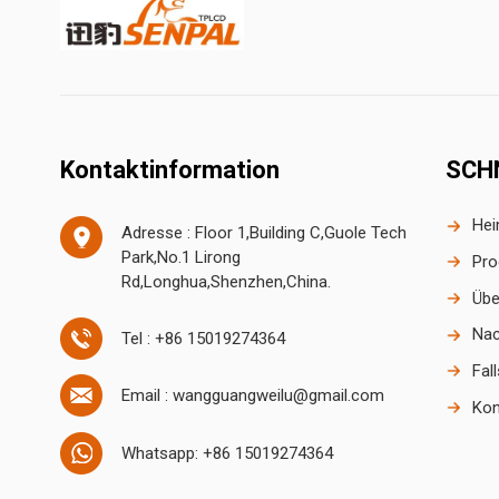
Kontaktinformation
SCH
He
Adresse : Floor 1,Building C,Guole Tech
Park,No.1 Lirong
Pro
Rd,Longhua,Shenzhen,China.
Übe
Nac
Tel : +86 15019274364
Fal
Email : wangguangweilu@gmail.com
Kon
Whatsapp: +86 15019274364