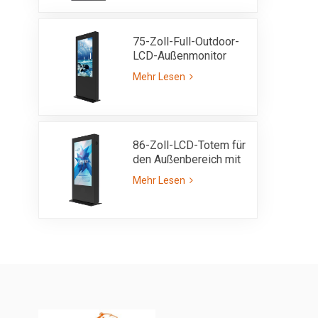
3000 Nits, gut lesbar
bei Sonnenlicht
75-Zoll-Full-Outdoor-
LCD-Außenmonitor
IP55 mit ultrahoher
Mehr Lesen
Helligkeit von 3000
Nits
86-Zoll-LCD-Totem für
den Außenbereich mit
einseitigem Kiosk mit
Mehr Lesen
IP55-Sonnenlicht,
lesbarer Helligkeit von
3000 Nits