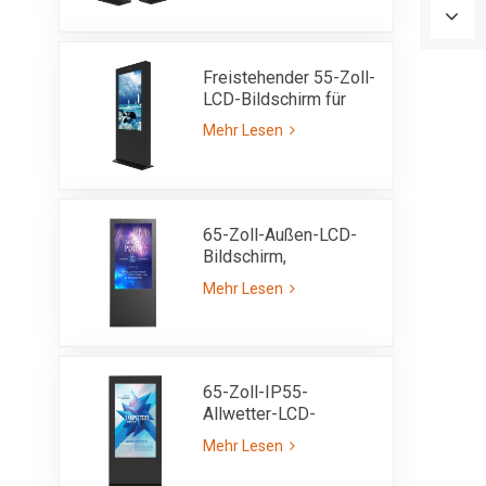
auch bei Sonnenlicht
lesbar, 3000 Nits
Freistehender 55-Zoll-
LCD-Bildschirm für
den Außenbereich –
Mehr Lesen
IP55
65-Zoll-Außen-LCD-
Bildschirm,
eigenständiges Totem,
Mehr Lesen
ultrahell, 3000 Nits,
IP65
65-Zoll-IP55-
Allwetter-LCD-
Werbekiosk für den
Mehr Lesen
Außenbereich mit
hoher Helligkeit von